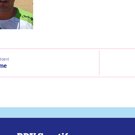
cédent
ume