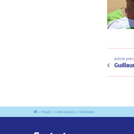
Article pré
Guilla
/
People
/
Luths toujours
/
Christophe