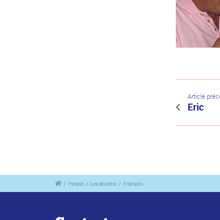
Article pré
Eric
/
People
/
Les anciens
/
François