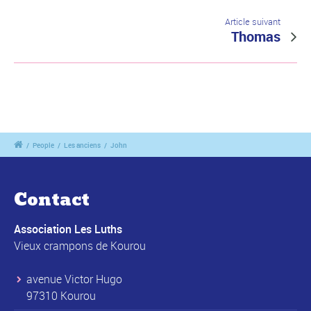
Article suivant
Thomas
/
People
/
Les anciens
/
John
Contact
Association Les Luths
Vieux crampons de Kourou
avenue Victor Hugo
97310 Kourou