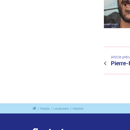
Article pré
Pierre-
/
People
/
Les anciens
/
Pacôme