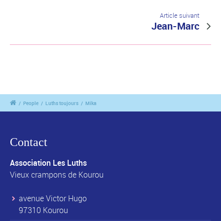
Article suivant
Jean-Marc
/
People
/
Luths toujours
/
Mika
Contact
Association Les Luths
Vieux crampons de Kourou
avenue Victor Hugo
97310 Kourou