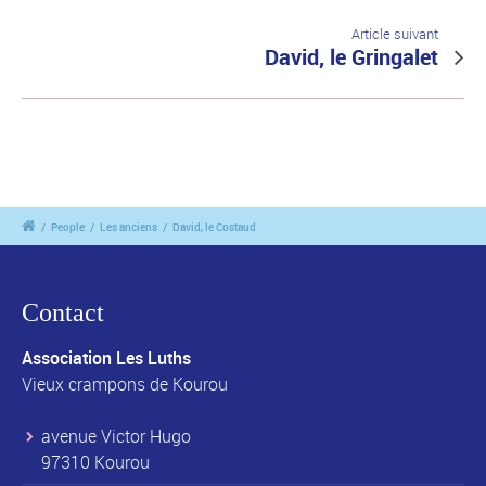
Article suivant
David, le Gringalet
/
People
/
Les anciens
/
David, le Costaud
Contact
Association Les Luths
Vieux crampons de Kourou
avenue Victor Hugo
97310 Kourou