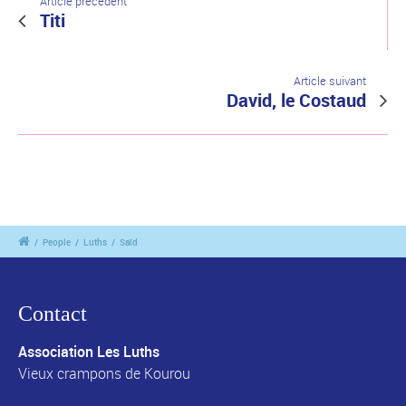
Article précédent
Titi
Article suivant
David, le Costaud
/
People
/
Luths
/
Saïd
Contact
Association Les Luths
Vieux crampons de Kourou