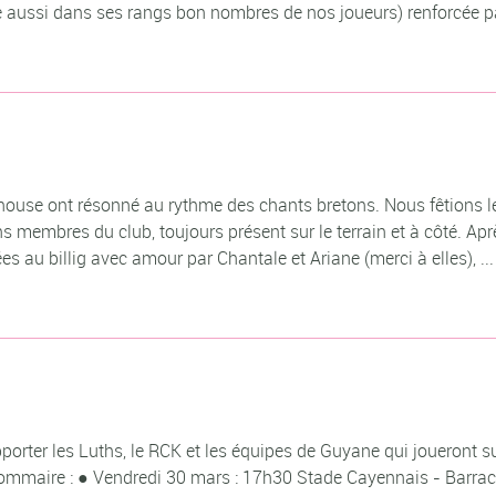
e aussi dans ses rangs bon nombres de nos joueurs) renforcée p
b house ont résonné au rythme des chants bretons. Nous fêtions l
ns membres du club, toujours présent sur le terrain et à côté. Apr
 au billig avec amour par Chantale et Ariane (merci à elles), ..
orter les Luths, le RCK et les équipes de Guyane qui joueront su
sommaire : ● Vendredi 30 mars : 17h30 Stade Cayennais - Barra