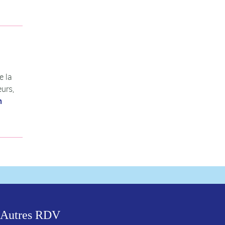
e la
eurs,
n
Autres RDV