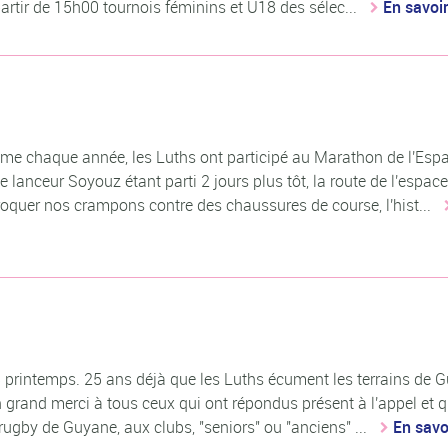
rtir de 15h00 tournois féminins et U18 des sélec...
En savoir
 Comme chaque année, les Luths ont participé au Marathon de l'Esp
lanceur Soyouz étant parti 2 jours plus tôt, la route de l'espace
oquer nos crampons contre des chaussures de course, l'hist...
s 25 printemps. 25 ans déjà que les Luths écument les terrains de 
n grand merci à tous ceux qui ont répondus présent à l'appel et q
e rugby de Guyane, aux clubs, "seniors" ou "anciens" ...
En savo