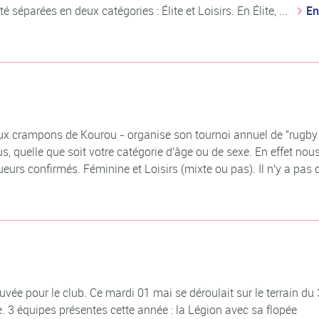
é séparées en deux catégories : Élite et Loisirs. En Élite, ...
En
ux crampons de Kourou - organise son tournoi annuel de "rugby
us, quelle que soit votre catégorie d'âge ou de sexe. En effet nou
eurs confirmés. Féminine et Loisirs (mixte ou pas). Il n'y a pas d
ée pour le club. Ce mardi 01 mai se déroulait sur le terrain d
. 3 équipes présentes cette année : la Légion avec sa flopée